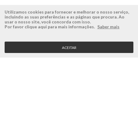
Utilizamos cookies para fornecer e melhorar o nosso serviço,
incluindo as suas preferências e as páginas que procura. Ao
usar o nosso site, você concorda com isso.
ÉSISTEMAS
ÁREA RESERVADA
Por favor clique aqui para mais informações.
Saber mais
Empresa
Login
História
Registe-se aqui
ACEITAR
Visão, Missão e Valores
Recuperar Password
Porquê a Ésistemas?
Case Studies
Contactos
SERVIÇO CLIENTE
Condições Gerais
Politica de Privacidade
Politica de Qualidade
Política de Cookies
MÉTODOS DE PAGAMENTO