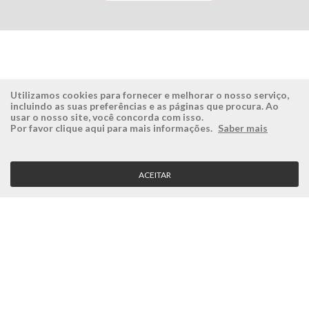
Utilizamos cookies para fornecer e melhorar o nosso serviço,
incluindo as suas preferências e as páginas que procura. Ao
usar o nosso site, você concorda com isso.
ÉSISTEMAS
ÁREA RESERVADA
Por favor clique aqui para mais informações.
Saber mais
Empresa
Login
História
Registe-se aqui
ACEITAR
Visão, Missão e Valores
Recuperar Password
Porquê a Ésistemas?
Case Studies
Contactos
SERVIÇO CLIENTE
Condições Gerais