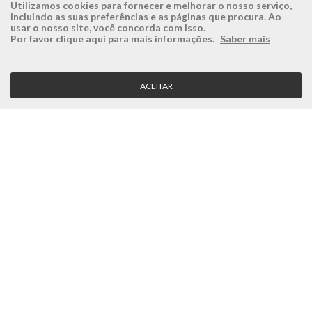
Utilizamos cookies para fornecer e melhorar o nosso serviço,
incluindo as suas preferências e as páginas que procura. Ao
usar o nosso site, você concorda com isso.
ÉSISTEMAS
ÁREA RESERVADA
Por favor clique aqui para mais informações.
Saber mais
Empresa
Login
História
Registe-se aqui
ACEITAR
Visão, Missão e Valores
Recuperar Password
Porquê a Ésistemas?
Case Studies
Contactos
SERVIÇO CLIENTE
Condições Gerais
Politica de Privacidade
Politica de Qualidade
Política de Cookies
MÉTODOS DE PAGAMENTO