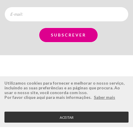
Utilizamos cookies para fornecer e melhorar o nosso serviço,
incluindo as suas preferências e as páginas que procura. Ao
usar o nosso site, você concorda com isso.
ÉSISTEMAS
ÁREA RESERVADA
Por favor clique aqui para mais informações.
Saber mais
Empresa
Login
História
Registe-se aqui
ACEITAR
Visão, Missão e Valores
Recuperar Password
Porquê a Ésistemas?