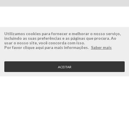
Utilizamos cookies para fornecer e melhorar o nosso serviço,
incluindo as suas preferências e as páginas que procura. Ao
usar o nosso site, você concorda com isso.
ÉSISTEMAS
ÁREA RESERVADA
Por favor clique aqui para mais informações.
Saber mais
Empresa
Login
História
Registe-se aqui
ACEITAR
Visão, Missão e Valores
Recuperar Password
Porquê a Ésistemas?
Case Studies
Contactos
SERVIÇO CLIENTE
Condições Gerais
Politica de Privacidade