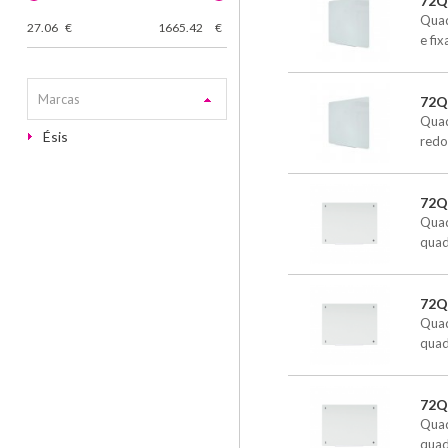
72Q
Quad
27.06
€
1665.42
€
e fi
Marcas
72Q
Quad
Ésis
redo
72Q
Quad
quad
72Q
Quad
quad
72Q
Quad
quad