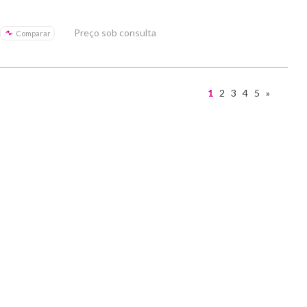
Preço sob consulta
Comparar
1
2
3
4
5
»