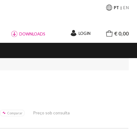
PT
EN
€ 0,00
LOGIN
DOWNLOADS
Preço sob consulta
Comparar