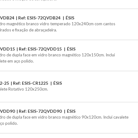
VDB24
Ref: ESIS-72QVDB24
ÉSIS
ro magnético branco vidro temperado 120x240cm com cantos
rados e fixação de abraçadeira.
QVDD15
Ref: ESIS-72QVDD15
ÉSIS
ro de dupla face em vidro branco magnético 120x150cm. Inclui
lete em aço polido.
2-25
Ref: ESIS-CR1225
ÉSIS
lete Rotativo 120x250cm.
QVDD90
Ref: ESIS-72QVDD90
ÉSIS
ro de dupla face em vidro branco magnético 90x120cm. Inclui cavalete
ço polido.