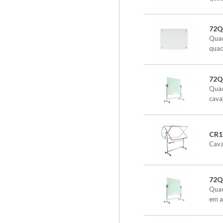
72Q
Quad
quad
72
Quad
cava
CR1
Cava
72
Quad
em a