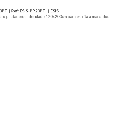
0PT
Ref: ESIS-PP20PT
ÉSIS
ro pautado/quadriculado 120x200cm para escrita a marcador.