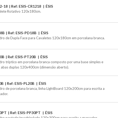
2-18
Ref: ESIS-CR1218
ÉSIS
lete Rotativo 120x180cm.
8B
Ref: ESIS-PD18B
ÉSIS
ro de Dupla Face para Cavaletes 120x180cm em porcelana branca.
0B
Ref: ESIS-PT20B
ÉSIS
ro tríptico em porcelana branca composto por uma base simples e
 abas duplas 120x400cm (dimensão aberto).
0B
Ref: ESIS-PL20B
ÉSIS
ro de porcelana branca, linha LightBoard 120x200cm para escrita a
ador.
0PT
Ref: ESIS-PP30PT
ÉSIS
ro pautado/quadriculado 120x300cm para escrita a marcador.