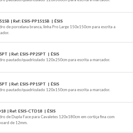
515B
Ref: ESIS-PP1515B
ÉSIS
ro de porcelana branca, linha Pro Large 150x150cm para escrita a
ador.
5PT
Ref: ESIS-PP25PT
ÉSIS
ro pautado/quadriculado 120x250cm para escrita a marcador.
5PT
Ref: ESIS-PP15PT
ÉSIS
ro pautado/quadriculado 120x150cm para escrita a marcador.
D18
Ref: ESIS-CTD18
ÉSIS
ro de Dupla Face para Cavaletes 120x180cm em cortiça fina com
board de 12mm.