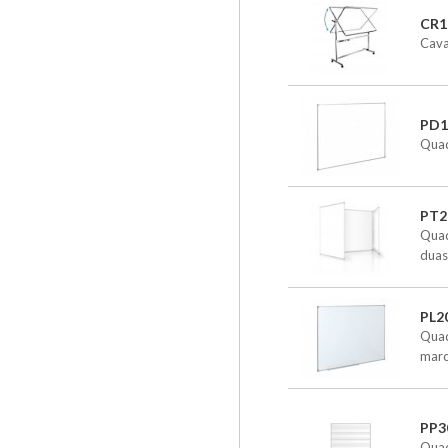
CR1
Cava
PD1
Quad
PT2
Quad
duas
PL2
Quad
marc
PP3
Quad