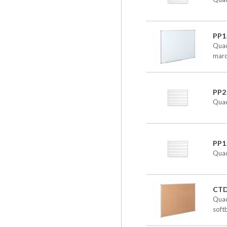
PP1
Quad
marc
PP2
Quad
PP1
Quad
CT
Quad
soft