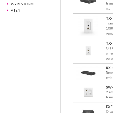
tran
WYRESTORM
n...
ATEN
TX-
Tran
1080
remot
TX-
O TX
amer
para 
RX-
Rece
embe
SW-
2 en
tran
EXF
O ex