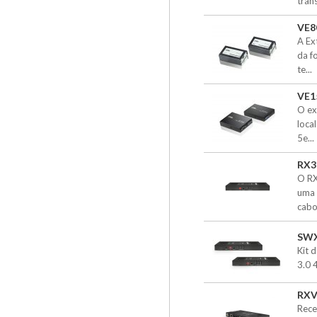
trans
VE8
A Ex
da f
te...
VE1
O ex
loca
5e...
RX3
O RX
uma 
cabo
SWX
Kit 
3.0 
RXV
Rece