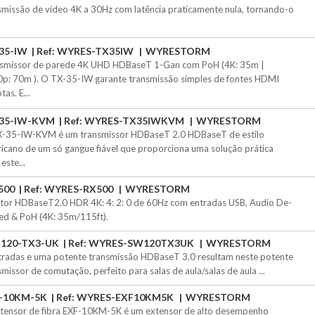
smissão de vídeo 4K a 30Hz com latência praticamente nula, tornando-o
35-IW
Ref: WYRES-TX35IW
WYRESTORM
smissor de parede 4K UHD HDBaseT 1-Gan com PoH (4K: 35m |
p: 70m ). O TX-35-IW garante transmissão simples de fontes HDMI
as. E...
35-IW-KVM
Ref: WYRES-TX35IWKVM
WYRESTORM
-35-IW-KVM é um transmissor HDBaseT 2.0 HDBaseT de estilo
icano de um só gangue fiável que proporciona uma solução prática
este...
500
Ref: WYRES-RX500
WYRESTORM
tor HDBaseT2.0 HDR 4K: 4: 2: 0 de 60Hz com entradas USB, Audio De-
d & PoH (4K: 35m/115ft).
120-TX3-UK
Ref: WYRES-SW120TX3UK
WYRESTORM
tradas e uma potente transmissão HDBaseT 3.0 resultam neste potente
smissor de comutação, perfeito para salas de aula/salas de aula ...
-10KM-5K
Ref: WYRES-EXF10KM5K
WYRESTORM
tensor de fibra EXF-10KM-5K é um extensor de alto desempenho