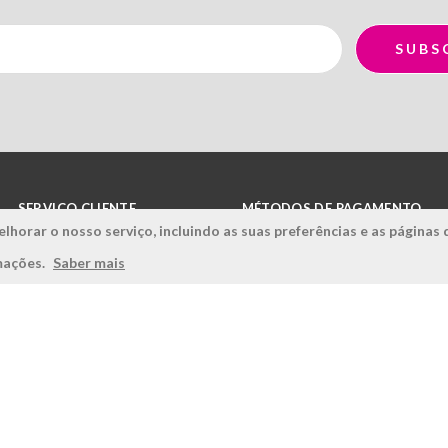
SERVIÇO CLIENTE
MÉTODOS DE PAGAMENTO
lhorar o nosso serviço, incluindo as suas preferências e as páginas 
Condições Gerais
rmações.
Saber mais
Politica de Privacidade
Politica de Qualidade
Política de Cookies