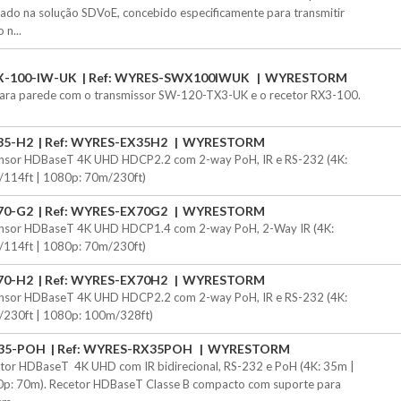
ado na solução SDVoE, concebido especificamente para transmitir
 n...
-100-IW-UK
Ref: WYRES-SWX100IWUK
WYRESTORM
para parede com o transmissor SW-120-TX3-UK e o recetor RX3-100.
35-H2
Ref: WYRES-EX35H2
WYRESTORM
nsor HDBaseT 4K UHD HDCP2.2 com 2-way PoH, IR e RS-232 (4K:
114ft | 1080p: 70m/230ft)
70-G2
Ref: WYRES-EX70G2
WYRESTORM
nsor HDBaseT 4K UHD HDCP1.4 com 2-way PoH, 2-Way IR (4K:
114ft | 1080p: 70m/230ft)
70-H2
Ref: WYRES-EX70H2
WYRESTORM
nsor HDBaseT 4K UHD HDCP2.2 com 2-way PoH, IR e RS-232 (4K:
230ft | 1080p: 100m/328ft)
35-POH
Ref: WYRES-RX35POH
WYRESTORM
tor HDBaseT  4K UHD com IR bidirecional, RS-232 e PoH (4K: 35m |
p: 70m). Recetor HDBaseT Classe B compacto com suporte para