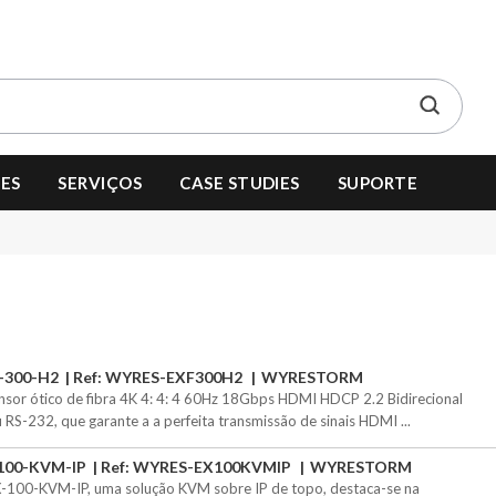
ES
SERVIÇOS
CASE STUDIES
SUPORTE
-300-H2
Ref: WYRES-EXF300H2
WYRESTORM
nsor ótico de fibra 4K 4: 4: 4 60Hz 18Gbps HDMI HDCP 2.2 Bidirecional
u RS-232, que garante a a perfeita transmissão de sinais HDMI ...
100-KVM-IP
Ref: WYRES-EX100KVMIP
WYRESTORM
-100-KVM-IP, uma solução KVM sobre IP de topo, destaca-se na