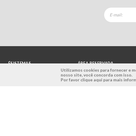
ÉSISTEMAS
ÁREA RESERVADA
Utilizamos cookies para fornecer e me
nosso site, você concorda com isso.
Empresa
Login
Por favor clique aqui para mais info
História
Registe-se aqui
Visão, Missão e Valores
Recuperar Password
Porquê a Ésistemas?
Case Studies
Contactos