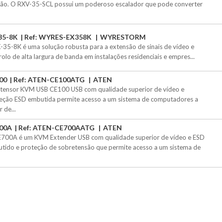
ão. O RXV-35-SCL possui um poderoso escalador que pode converter
35-8K
Ref: WYRES-EX358K
WYRESTORM
-35-8K é uma solução robusta para a extensão de sinais de vídeo e
rolo de alta largura de banda em instalações residenciais e empres...
00
Ref: ATEN-CE100ATG
ATEN
tensor KVM USB CE100 USB com qualidade superior de vídeo e
eção ESD embutida permite acesso a um sistema de computadores a
r de...
00A
Ref: ATEN-CE700AATG
ATEN
700A é um KVM Extender USB com qualidade superior de vídeo e ESD
tido e proteção de sobretensão que permite acesso a um sistema de