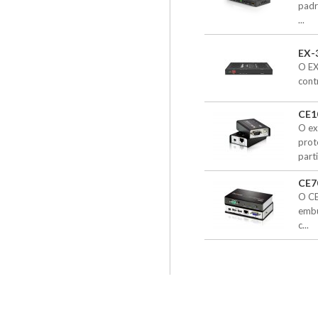
padr
...
EX-
O EX
cont
CE1
O ex
prot
parti
CE7
O CE
embu
c...