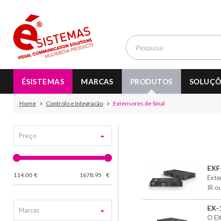
ÉSISTEMAS
MARCAS
PRODUTOS
SOLUÇÕ
Home
Controlo e Integração
Extensores de Sinal
Preço
EXF
114.00
€
1678.95
€
Exte
IR o
EX-
Marcas
O EX