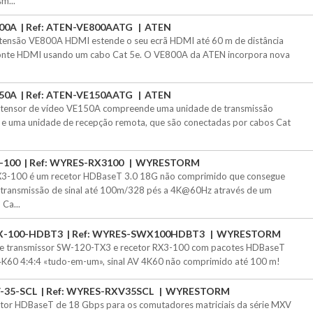
m...
00A
Ref: ATEN-VE800AATG
ATEN
tensão VE800A HDMI estende o seu ecrã HDMI até 60 m de distância
onte HDMI usando um cabo Cat 5e. O VE800A da ATEN incorpora nova
50A
Ref: ATEN-VE150AATG
ATEN
tensor de vídeo VE150A compreende uma unidade de transmissão
l e uma unidade de recepção remota, que são conectadas por cabos Cat
-100
Ref: WYRES-RX3100
WYRESTORM
3-100 é um recetor HDBaseT 3.0 18G não comprimido que consegue
transmissão de sinal até 100m/328 pés a 4K@60Hz através de um
 Ca...
-100-HDBT3
Ref: WYRES-SWX100HDBT3
WYRESTORM
de transmissor SW-120-TX3 e recetor RX3-100 com pacotes HDBaseT
4K60 4:4:4 «tudo-em-um», sinal AV 4K60 não comprimido até 100 m!
-35-SCL
Ref: WYRES-RXV35SCL
WYRESTORM
tor HDBaseT de 18 Gbps para os comutadores matriciais da série MXV