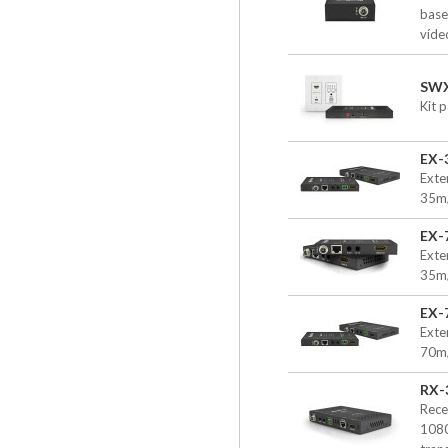
base
vídeo
SWX
Kit 
EX-
Exte
35m/
EX-
Exte
35m/
EX-
Exte
70m/
RX-
Rece
1080