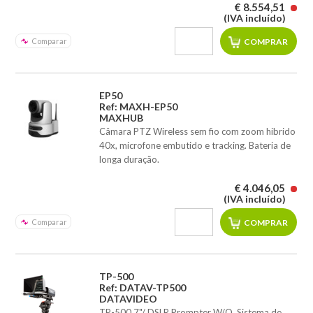
€ 8.554,51
(IVA incluído)
Comparar
EP50
Ref: MAXH-EP50
MAXHUB
Câmara PTZ Wireless sem fio com zoom hibrido
40x, microfone embutido e tracking. Bateria de
longa duração.
€ 4.046,05
(IVA incluído)
Comparar
TP-500
Ref: DATAV-TP500
DATAVIDEO
TP-500 7"/ DSLR Prompter W/O. Sistema de