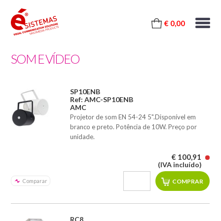
€ 0,00
SOM E VÍDEO
SP10ENB
Ref: AMC-SP10ENB
AMC
Projetor de som EN 54-24 5".Disponível em
branco e preto. Potência de 10W. Preço por
unidade.
€ 100,91
(IVA incluído)
Comparar
RC8