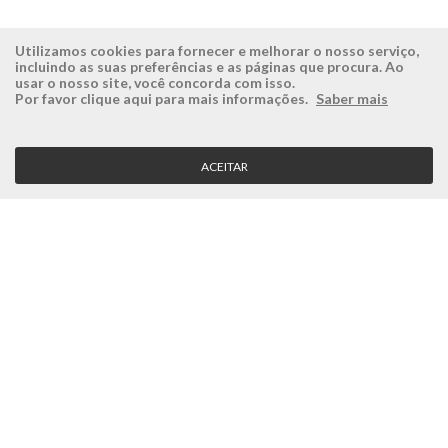
Utilizamos cookies para fornecer e melhorar o nosso serviço,
incluindo as suas preferências e as páginas que procura. Ao
usar o nosso site, você concorda com isso.
ÉSISTEMAS
ÁREA RESERVADA
Por favor clique aqui para mais informações.
Saber mais
Empresa
Login
História
Registe-se aqui
ACEITAR
Visão, Missão e Valores
Recuperar Password
Porquê a Ésistemas?
Case Studies
Contactos
SERVIÇO CLIENTE
Condições Gerais
Politica de Privacidade
Politica de Qualidade
Política de Cookies
MÉTODOS DE PAGAMENTO