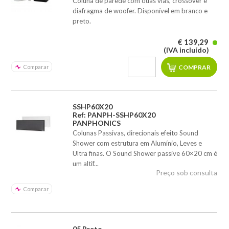
Coluna de parede com duas vias, crossover e
diafragma de woofer. Disponível em branco e
preto.
€ 139,29
(IVA incluído)
Comparar
SSHP60X20
Ref: PANPH-SSHP60X20
PANPHONICS
Colunas Passivas, direcionais efeito Sound
Shower com estrutura em Alumínio, Leves e
Ultra finas. O Sound Shower passive 60×20 cm é
um altif...
Preço sob consulta
Comparar
05 Preto