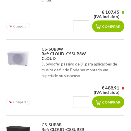
unida...
€ 107,45
(IVA incluído)
Comparar
CS-SUB8W
Ref: CLOUD-CSSUB8W
CLOUD
Subwoofer passivo de 8" para aplicações de
música de fundo.Pode ser montado em
superfície ou suspenso
€ 488,91
(IVA incluído)
Comparar
CS-SUB8B
Ref: CLOUD-CSSUB8B