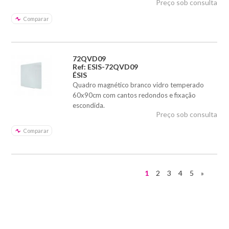
Preço sob consulta
Comparar
72QVD09
Ref: ESIS-72QVD09
ÉSIS
Quadro magnético branco vidro temperado
60x90cm com cantos redondos e fixação
escondida.
Preço sob consulta
Comparar
1
2
3
4
5
»