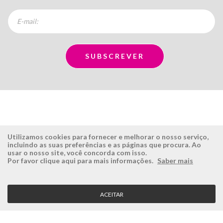
Utilizamos cookies para fornecer e melhorar o nosso serviço,
incluindo as suas preferências e as páginas que procura. Ao
usar o nosso site, você concorda com isso.
ÉSISTEMAS
ÁREA RESERVADA
Por favor clique aqui para mais informações.
Saber mais
Empresa
Login
História
Registe-se aqui
ACEITAR
Visão, Missão e Valores
Recuperar Password
Porquê a Ésistemas?