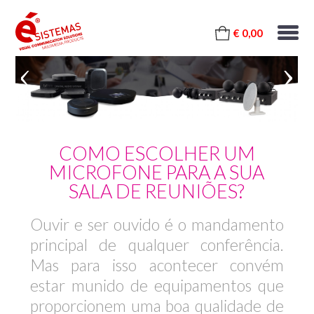
€ 0,00
COMO ESCOLHER UM
MICROFONE PARA A SUA
SALA DE REUNIÕES?
Ouvir e ser ouvido é o mandamento
principal de qualquer conferência.
Mas para isso acontecer convém
estar munido de equipamentos que
proporcionem uma boa qualidade de