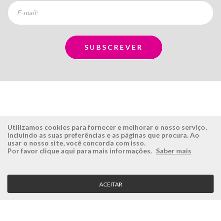
Utilizamos cookies para fornecer e melhorar o nosso serviço,
incluindo as suas preferências e as páginas que procura. Ao
usar o nosso site, você concorda com isso.
ÉSISTEMAS
ÁREA RESERVADA
Por favor clique aqui para mais informações.
Saber mais
Empresa
Login
História
Registe-se aqui
ACEITAR
Visão, Missão e Valores
Recuperar Password
Porquê a Ésistemas?
Case Studies