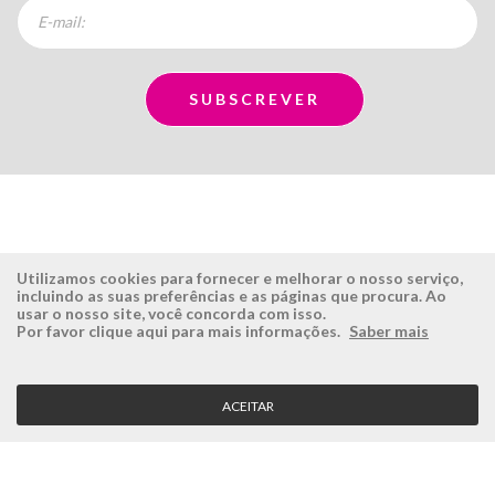
Utilizamos cookies para fornecer e melhorar o nosso serviço,
incluindo as suas preferências e as páginas que procura. Ao
usar o nosso site, você concorda com isso.
ÉSISTEMAS
ÁREA RESERVADA
Por favor clique aqui para mais informações.
Saber mais
Empresa
Login
História
Registe-se aqui
ACEITAR
Visão, Missão e Valores
Recuperar Password
Porquê a Ésistemas?
Case Studies