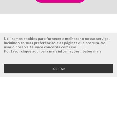
Utilizamos cookies para fornecer e melhorar o nosso serviço,
incluindo as suas preferências e as páginas que procura. Ao
usar o nosso site, você concorda com isso.
ÉSISTEMAS
ÁREA RESERVADA
Por favor clique aqui para mais informações.
Saber mais
Empresa
Login
História
Registe-se aqui
ACEITAR
Visão, Missão e Valores
Recuperar Password
Porquê a Ésistemas?
Case Studies
Contactos
SERVIÇO CLIENTE
Condições Gerais