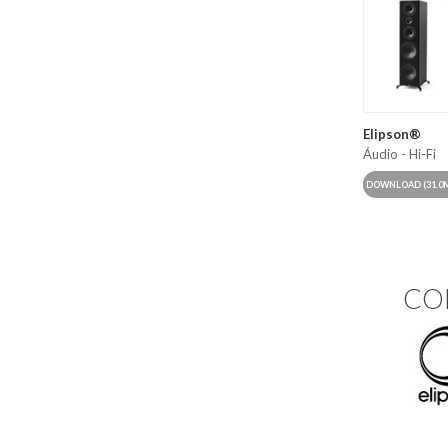
Elipson®
Áudio - Hi-Fi
DOWNLOAD
(31.0
CO