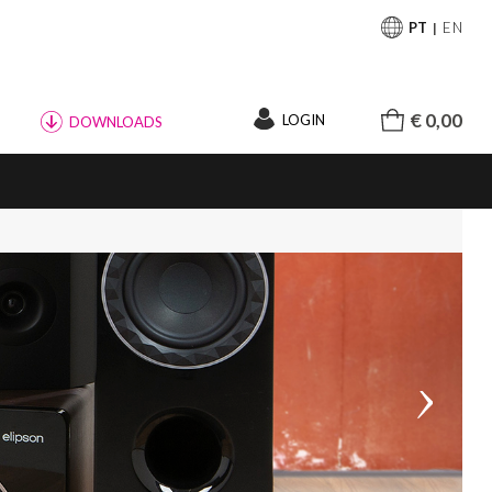
PT
EN
€ 0,00
LOGIN
DOWNLOADS