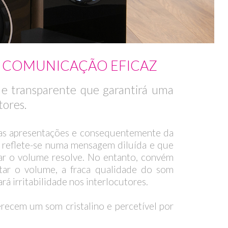
A COMUNICAÇÃO EFICAZ
o e transparente que garantirá uma
tores.
uas apresentações e consequentemente da
e reflete-se numa mensagem diluída e que
ar o volume resolve. No entanto, convém
tar o volume, a fraca qualidade do som
á irritabilidade nos interlocutores.
erecem um som cristalino e percetível por