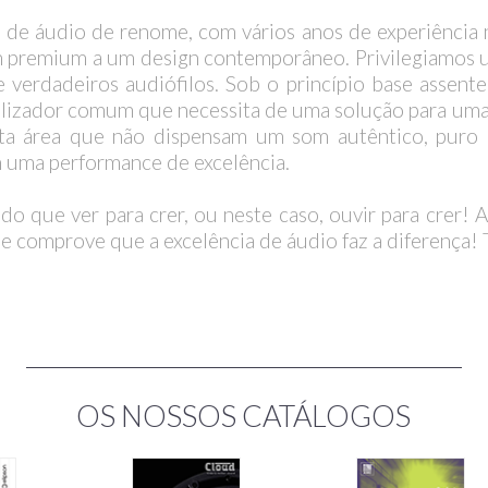
s de áudio de renome, com vários anos de experiência
 premium a um design contemporâneo. Privilegiamos u
verdadeiros audiófilos. Sob o princípio base assente
ilizador comum que necessita de uma solução para uma 
sta área que não dispensam um som autêntico, puro 
m uma performance de excelência.
o que ver para crer, ou neste caso, ouvir para crer
e comprove que a excelência de áudio faz a diferença!
OS NOSSOS CATÁLOGOS