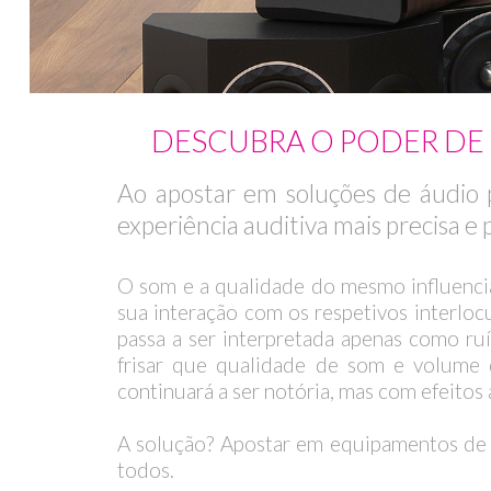
DESCUBRA O PODER DE
Ao apostar em soluções de áudio p
experiência auditiva mais precisa e 
O som e a qualidade do mesmo influenci
sua interação com os respetivos interlo
passa a ser interpretada apenas como r
frisar que qualidade de som e volume 
continuará a ser notória, mas com efeitos
A solução? Apostar em equipamentos de áu
todos.