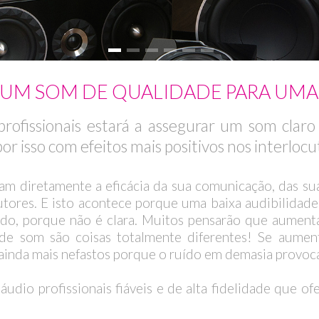
 UM SOM DE QUALIDADE PARA UM
rofissionais estará a assegurar um som clar
por isso com efeitos mais positivos nos interlocu
am diretamente a eficácia da sua comunicação, das s
cutores. E isto acontece porque uma baixa audibilidad
uído, porque não é clara. Muitos pensarão que aument
de som são coisas totalmente diferentes! Se aumen
 ainda mais nefastos porque o ruído em demasia provocar
dio profissionais fiáveis e de alta fidelidade que of