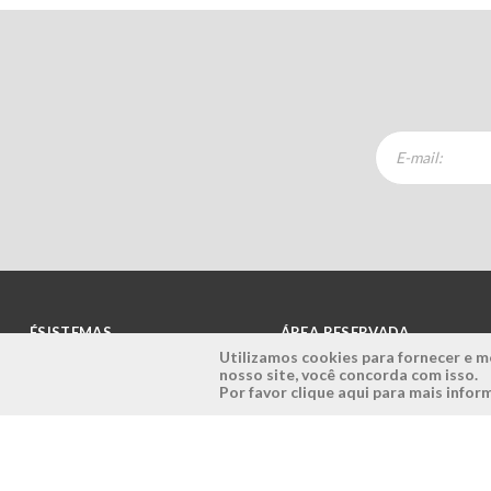
ÉSISTEMAS
ÁREA RESERVADA
Utilizamos cookies para fornecer e me
nosso site, você concorda com isso.
Empresa
Login
Por favor clique aqui para mais info
História
Registe-se aqui
Visão, Missão e Valores
Recuperar Password
Porquê a Ésistemas?
Case Studies