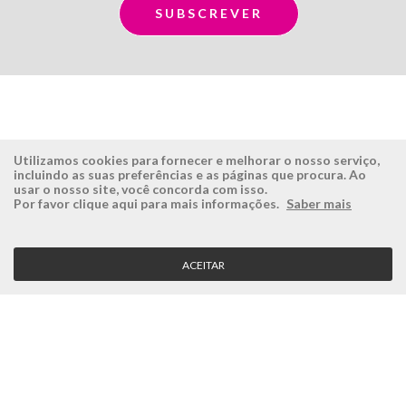
Utilizamos cookies para fornecer e melhorar o nosso serviço,
incluindo as suas preferências e as páginas que procura. Ao
usar o nosso site, você concorda com isso.
ÉSISTEMAS
ÁREA RESERVADA
Por favor clique aqui para mais informações.
Saber mais
Empresa
Login
História
Registe-se aqui
ACEITAR
Visão, Missão e Valores
Recuperar Password
Porquê a Ésistemas?
Case Studies
Contactos
SERVIÇO CLIENTE