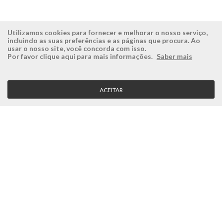
Utilizamos cookies para fornecer e melhorar o nosso serviço,
incluindo as suas preferências e as páginas que procura. Ao
usar o nosso site, você concorda com isso.
ÉSISTEMAS
ÁREA RESERVADA
Por favor clique aqui para mais informações.
Saber mais
Empresa
Login
História
Registe-se aqui
ACEITAR
Visão, Missão e Valores
Recuperar Password
Porquê a Ésistemas?
Case Studies
Contactos
SERVIÇO CLIENTE
Condições Gerais
Politica de Privacidade
Politica de Qualidade
Política de Cookies