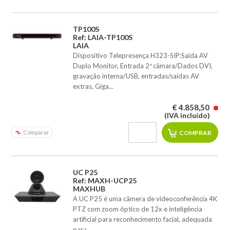
TP100S
Ref: LAIA-TP100S
LAIA
Dispositivo Telepresença H323-SIP:Saída AV
Duplo Monitor, Entrada 2ª câmara/Dados DVI,
gravação interna/USB, entradas/saídas AV
extras, Giga...
€ 4.858,50
(IVA incluído)
Comparar
UC P25
Ref: MAXH-UCP25
MAXHUB
A UC P25 é uma câmera de videoconferência 4K
PTZ com zoom óptico de 12x e inteligência
artificial para reconhecimento facial, adequada
para ...