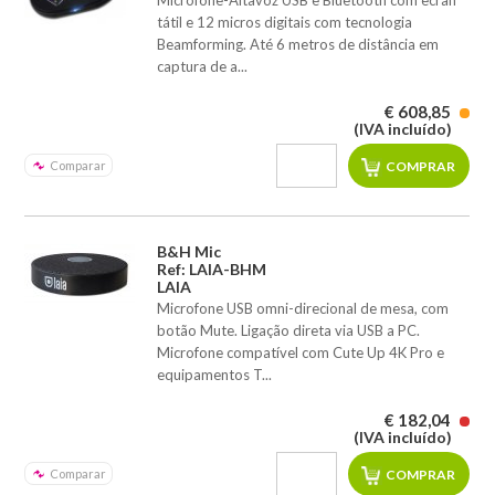
Microfone-Altavoz USB e Bluetooth com ecran
tátil e 12 micros digitais com tecnologia
Beamforming. Até 6 metros de distância em
captura de a...
€ 608,85
(IVA incluído)
Comparar
B&H Mic
Ref: LAIA-BHM
LAIA
Microfone USB omni-direcional de mesa, com
botão Mute. Ligação direta via USB a PC.
Microfone compatível com Cute Up 4K Pro e
equipamentos T...
€ 182,04
(IVA incluído)
Comparar