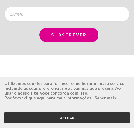
Utilizamos cookies para fornecer e melhorar o nosso serviço,
incluindo as suas preferências e as páginas que procura. Ao
usar o nosso site, você concorda com isso.
ÉSISTEMAS
ÁREA RESERVADA
Por favor clique aqui para mais informações.
Saber mais
Empresa
Login
História
Registe-se aqui
ACEITAR
Visão, Missão e Valores
Recuperar Password
Porquê a Ésistemas?