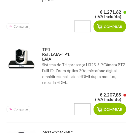
€ 1.271,62
(IVA incluído)
Comparar
TP1
Ref: LAIA-TP1
LAIA
Sistema de Telepresença H323-SIP.Câmara PTZ
FullHD, Zoom óptico 20x, microfone digital
omnidirecional, saída HDMI duplo monitor,
entrada HDM...
€ 2.207,85
(IVA incluído)
Comparar
APO-COM-MIC