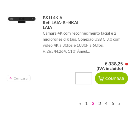
B&H 4K AI
Ref: LAIA-BH4KAI
LAIA
Câmara 4K com reconhecimento facial e 2
microfones digitais. Conexão USB C 3.0 com
video 4K a 30fps e 1080P a 60fps.
H.265/H.264. 110º Ângul...
€ 338,25
(IVA incluído)
Comparar
«
1
2
3
4
5
»