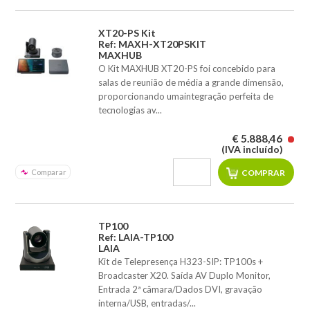
XT20-PS Kit
Ref: MAXH-XT20PSKIT
MAXHUB
O Kit MAXHUB XT20-PS foi concebido para
salas de reunião de média a grande dimensão,
proporcionando umaintegração perfeita de
tecnologias av...
€ 5.888,46
(IVA incluído)
Comparar
TP100
Ref: LAIA-TP100
LAIA
Kit de Telepresença H323-SIP: TP100s +
Broadcaster X20. Saída AV Duplo Monitor,
Entrada 2ª câmara/Dados DVI, gravação
interna/USB, entradas/...