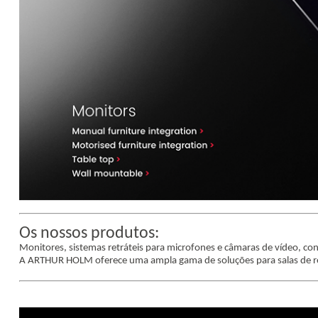
Os nossos produtos:
Monitores, sistemas retráteis para microfones e câmaras de vídeo, con
A ARTHUR HOLM oferece uma ampla gama de soluções para salas de reu