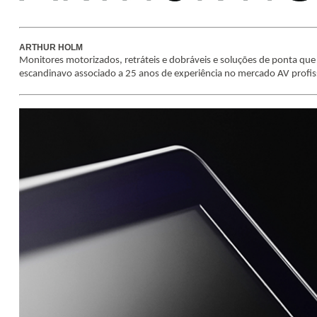
ARTHUR HOLM
Monitores motorizados, retráteis e dobráveis e soluções de ponta que
escandinavo associado a 25 anos de experiência no mercado AV profis