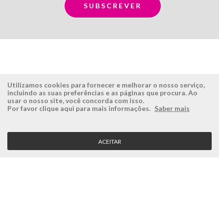
Utilizamos cookies para fornecer e melhorar o nosso serviço,
incluindo as suas preferências e as páginas que procura. Ao
usar o nosso site, você concorda com isso.
ÉSISTEMAS
ÁREA RESERVADA
Por favor clique aqui para mais informações.
Saber mais
Empresa
Login
História
Registe-se aqui
ACEITAR
Visão, Missão e Valores
Recuperar Password
Porquê a Ésistemas?
Case Studies
Contactos
SERVIÇO CLIENTE