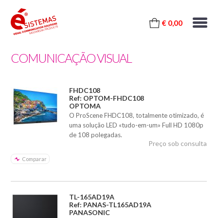
€ 0,00
COMUNICAÇÃO VISUAL
FHDC108
Ref: OPTOM-FHDC108
OPTOMA
O ProScene FHDC108, totalmente otimizado, é
uma solução LED «tudo-em-um» Full HD 1080p
de 108 polegadas.
Preço sob consulta
Comparar
TL-165AD19A
Ref: PANAS-TL165AD19A
PANASONIC