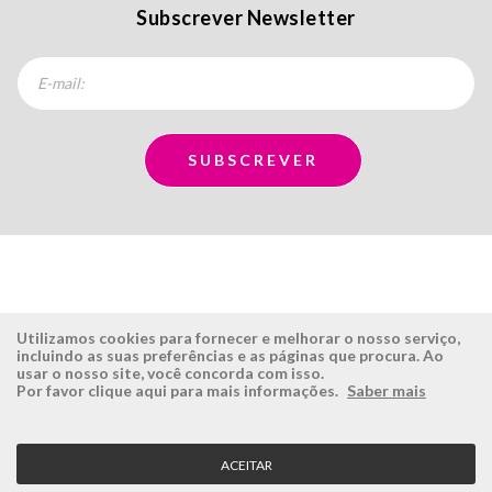
Subscrever Newsletter
Utilizamos cookies para fornecer e melhorar o nosso serviço,
incluindo as suas preferências e as páginas que procura. Ao
usar o nosso site, você concorda com isso.
ÉSISTEMAS
ÁREA RESERVADA
Por favor clique aqui para mais informações.
Saber mais
Empresa
Login
História
Registe-se aqui
ACEITAR
Visão, Missão e Valores
Recuperar Password