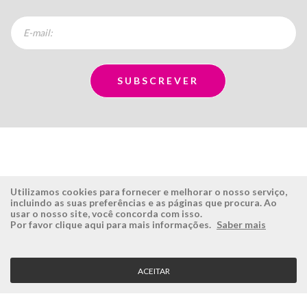
Utilizamos cookies para fornecer e melhorar o nosso serviço,
incluindo as suas preferências e as páginas que procura. Ao
usar o nosso site, você concorda com isso.
ÉSISTEMAS
ÁREA RESERVADA
Por favor clique aqui para mais informações.
Saber mais
Empresa
Login
História
Registe-se aqui
ACEITAR
Visão, Missão e Valores
Recuperar Password
Porquê a Ésistemas?