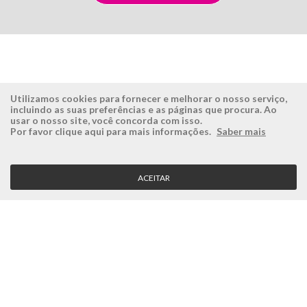
Utilizamos cookies para fornecer e melhorar o nosso serviço,
incluindo as suas preferências e as páginas que procura. Ao
usar o nosso site, você concorda com isso.
ÉSISTEMAS
ÁREA RESERVADA
Por favor clique aqui para mais informações.
Saber mais
Empresa
Login
História
Registe-se aqui
ACEITAR
Visão, Missão e Valores
Recuperar Password
Porquê a Ésistemas?
Case Studies
Contactos
SERVIÇO CLIENTE
Condições Gerais