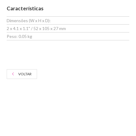
Características
Dimensões (W x H x D):
2 x 4.1 x 1.1" / 52 x 105 x 27 mm
Peso: 0.05 kg
VOLTAR