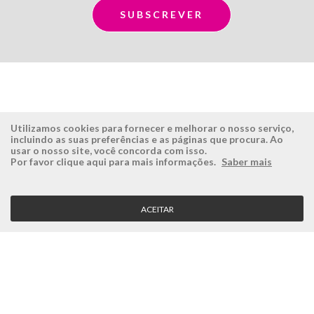
Utilizamos cookies para fornecer e melhorar o nosso serviço,
incluindo as suas preferências e as páginas que procura. Ao
usar o nosso site, você concorda com isso.
ÉSISTEMAS
ÁREA RESERVADA
Por favor clique aqui para mais informações.
Saber mais
Empresa
Login
História
Registe-se aqui
ACEITAR
Visão, Missão e Valores
Recuperar Password
Porquê a Ésistemas?
Case Studies
Contactos
SERVIÇO CLIENTE