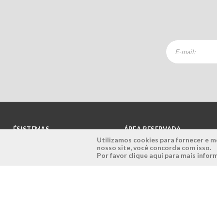
ÉSISTEMAS
ÁREA RESERVADA
Utilizamos cookies para fornecer e me
nosso site, você concorda com isso.
Empresa
Login
Por favor clique aqui para mais info
História
Registe-se aqui
Visão, Missão e Valores
Recuperar Password
Porquê a Ésistemas?
Case Studies
Contactos