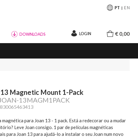
PT
EN
€ 0,00
LOGIN
DOWNLOADS
 13 Magnetic Mount 1-Pack
: JOAN-13MAGM1PACK
3830065463413
a magnética para Joan 13 - 1 pack. Está a redecorar ou a mudar
itório? Leve Joan consigo. 1 par de películas magnéticas
ais para Joan 13 para ajudá-lo a instalar o seu Joan num novo