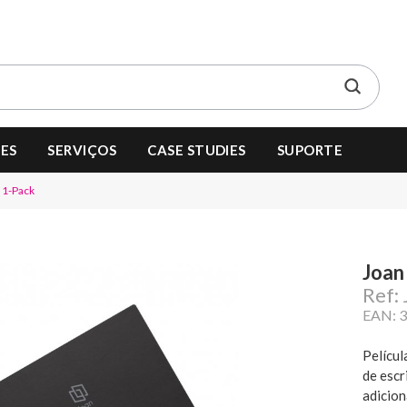
ES
SERVIÇOS
CASE STUDIES
SUPORTE
 1-Pack
Joan
Ref
EAN: 
Películ
de escr
adicion