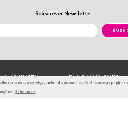
Subscrever Newsletter
SERVIÇO CLIENTE
MÉTODOS DE PAGAMENTO
lhorar o nosso serviço, incluindo as suas preferências e as páginas 
Condições Gerais
rmações.
Saber mais
Politica de Privacidade
Politica de Qualidade
Política de Cookies