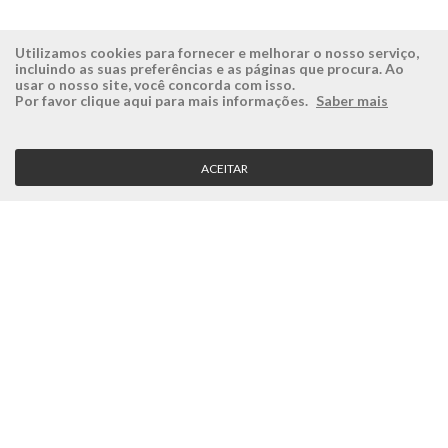
Utilizamos cookies para fornecer e melhorar o nosso serviço,
incluindo as suas preferências e as páginas que procura. Ao
usar o nosso site, você concorda com isso.
ÉSISTEMAS
ÁREA RESERVADA
Por favor clique aqui para mais informações.
Saber mais
Empresa
Login
História
Registe-se aqui
ACEITAR
Visão, Missão e Valores
Recuperar Password
Porquê a Ésistemas?
Case Studies
Contactos
SERVIÇO CLIENTE
Condições Gerais
Politica de Privacidade
Politica de Qualidade
Política de Cookies
MÉTODOS DE PAGAMENTO