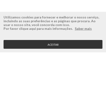
Utilizamos cookies para fornecer e melhorar o nosso serviço,
incluindo as suas preferências e as páginas que procura. Ao
usar o nosso site, você concorda com isso.
ÉSISTEMAS
ÁREA RESERVADA
Por favor clique aqui para mais informações.
Saber mais
Empresa
Login
História
Registe-se aqui
ACEITAR
Visão, Missão e Valores
Recuperar Password
Porquê a Ésistemas?
Case Studies
Contactos
SERVIÇO CLIENTE
Condições Gerais
Politica de Privacidade
Politica de Qualidade
Política de Cookies