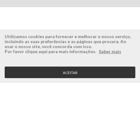
Utilizamos cookies para fornecer e melhorar o nosso serviço,
incluindo as suas preferências e as páginas que procura. Ao
usar o nosso site, você concorda com isso.
ÉSISTEMAS
ÁREA RESERVADA
Por favor clique aqui para mais informações.
Saber mais
Empresa
Login
História
Registe-se aqui
ACEITAR
Visão, Missão e Valores
Recuperar Password
Porquê a Ésistemas?
Case Studies
Contactos
SERVIÇO CLIENTE
Condições Gerais
Politica de Privacidade