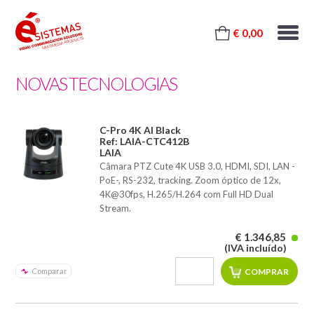
€ 0,00
NOVAS TECNOLOGIAS
C-Pro 4K AI Black
Ref: LAIA-CTC412B
LAIA
Câmara PTZ Cute 4K USB 3.0, HDMI, SDI, LAN -
PoE-, RS-232, tracking. Zoom óptico de 12x,
4K@30fps, H.265/H.264 com Full HD Dual
Stream.
€ 1.346,85
(IVA incluído)
Comparar