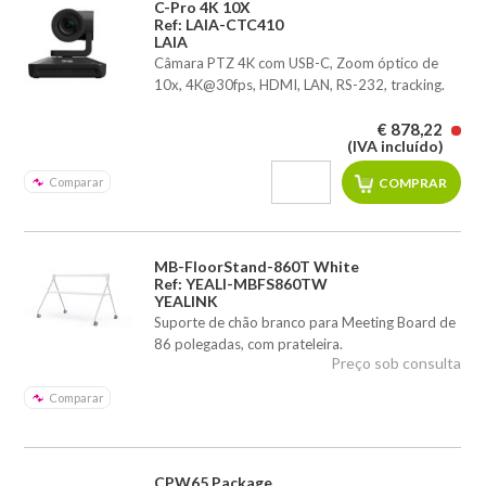
C-Pro 4K 10X
Ref: LAIA-CTC410
LAIA
Câmara PTZ 4K com USB-C, Zoom óptico de
10x, 4K@30fps, HDMI, LAN, RS-232, tracking.
€ 878,22
(IVA incluído)
Comparar
MB-FloorStand-860T White
Ref: YEALI-MBFS860TW
YEALINK
Suporte de chão branco para Meeting Board de
86 polegadas, com prateleira.
Preço sob consulta
Comparar
CPW65 Package