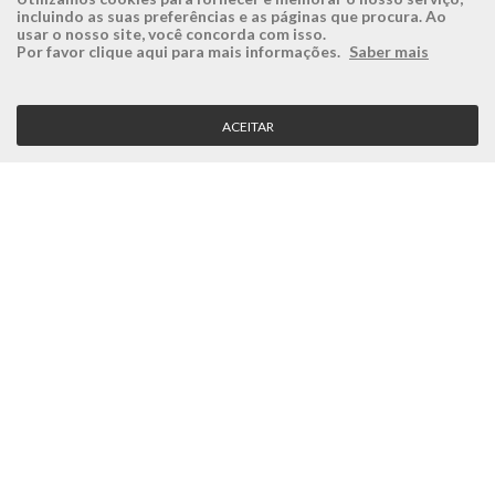
incluindo as suas preferências e as páginas que procura. Ao
usar o nosso site, você concorda com isso.
ÉSISTEMAS
ÁREA RESERVADA
Por favor clique aqui para mais informações.
Saber mais
Empresa
Login
História
Registe-se aqui
ACEITAR
Visão, Missão e Valores
Recuperar Password
Porquê a Ésistemas?
Case Studies
Contactos
SERVIÇO CLIENTE
Condições Gerais
Politica de Privacidade
Politica de Qualidade
Política de Cookies
MÉTODOS DE PAGAMENTO