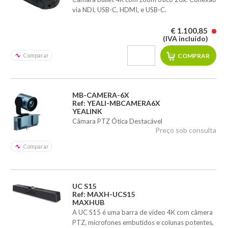
via NDI, USB-C, HDMI, e USB-C.
€ 1.100,85
(IVA incluído)
Comparar
MB-CAMERA-6X
Ref: YEALI-MBCAMERA6X
YEALINK
Câmara PTZ Ótica Destacável
Preço sob consulta
Comparar
UC S15
Ref: MAXH-UCS15
MAXHUB
A UC S15 é uma barra de vídeo 4K com câmera
PTZ, microfones embutidos e colunas potentes,