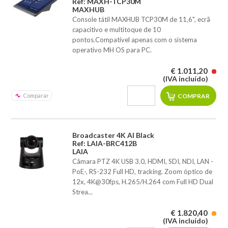
Ref: MAXH-TCP30M
MAXHUB
Console tátil MAXHUB TCP30M de 11,6", ecrã
capacitivo e multitoque de 10
pontos.Compatível apenas com o sistema
operativo MH OS para PC.
€ 1.011,20
(IVA incluído)
Comparar
Broadcaster 4K AI Black
Ref: LAIA-BRC412B
LAIA
Câmara PTZ 4K USB 3.0, HDMI, SDI, NDI, LAN -
PoE-, RS-232 Full HD, tracking. Zoom óptico de
12x, 4K@30fps, H.265/H.264 com Full HD Dual
Strea...
€ 1.820,40
(IVA incluído)