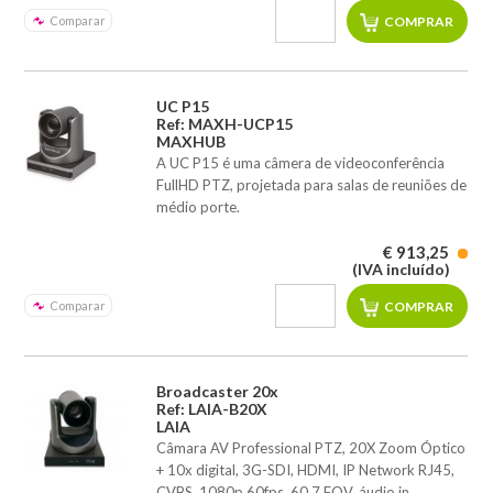
Comparar
UC P15
Ref: MAXH-UCP15
MAXHUB
A UC P15 é uma câmera de videoconferência
FullHD PTZ, projetada para salas de reuniões de
médio porte.
€ 913,25
(IVA incluído)
Comparar
Broadcaster 20x
Ref: LAIA-B20X
LAIA
Câmara AV Professional PTZ, 20X Zoom Óptico
+ 10x digital, 3G-SDI, HDMI, IP Network RJ45,
CVBS, 1080p 60fps, 60.7 FOV, áudio in.