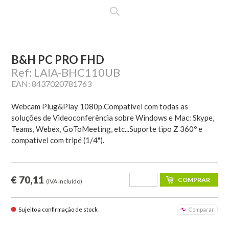
B&H PC PRO FHD
Ref: LAIA-BHC110UB
EAN: 8437020781763
Webcam Plug&Play 1080p.Compativel com todas as
soluções de Videoconferência sobre Windows e Mac: Skype,
Teams, Webex, GoToMeeting, etc...Suporte tipo Z 360º e
compativel com tripé (1/4").
€ 70,11
(IVA incluído)
Sujeito a confirmação de stock
Comparar