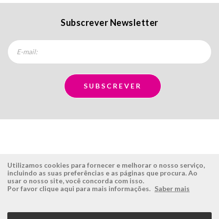
Subscrever Newsletter
Utilizamos cookies para fornecer e melhorar o nosso serviço,
incluindo as suas preferências e as páginas que procura. Ao
usar o nosso site, você concorda com isso.
ÉSISTEMAS
ÁREA RESERVADA
Por favor clique aqui para mais informações.
Saber mais
Empresa
Login