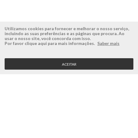
Utilizamos cookies para fornecer e melhorar o nosso serviço,
incluindo as suas preferências e as páginas que procura. Ao
usar o nosso site, você concorda com isso.
ÉSISTEMAS
ÁREA RESERVADA
Por favor clique aqui para mais informações.
Saber mais
Empresa
Login
História
Registe-se aqui
ACEITAR
Visão, Missão e Valores
Recuperar Password
Porquê a Ésistemas?
Case Studies
Contactos
SERVIÇO CLIENTE
Condições Gerais
Politica de Privacidade
Politica de Qualidade