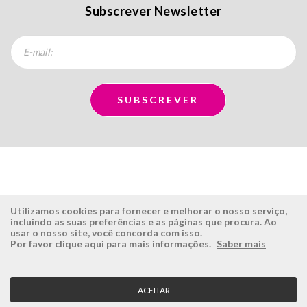
Subscrever Newsletter
Utilizamos cookies para fornecer e melhorar o nosso serviço,
incluindo as suas preferências e as páginas que procura. Ao
usar o nosso site, você concorda com isso.
ÉSISTEMAS
ÁREA RESERVADA
Por favor clique aqui para mais informações.
Saber mais
Empresa
Login
História
Registe-se aqui
ACEITAR
Visão, Missão e Valores
Recuperar Password