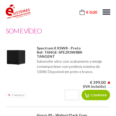
€ 0,00
SOM E VÍDEO
Spectrum II XSW8 - Preto
Ref: TANGE-SPE2XSW8BK
TANGENT
Subwoofer ativo com acabamento e design
contemporâneo com potência máxima de
100W. Disponível em preto e branco.
€ 399,00
(IVA incluído)
Comparar
Horus 8S - Walnut/Dark Grey