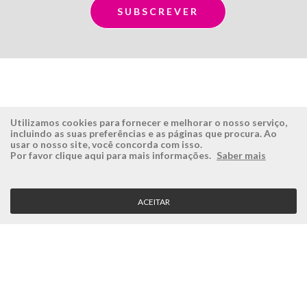
Utilizamos cookies para fornecer e melhorar o nosso serviço,
incluindo as suas preferências e as páginas que procura. Ao
usar o nosso site, você concorda com isso.
ÉSISTEMAS
ÁREA RESERVADA
Por favor clique aqui para mais informações.
Saber mais
Empresa
Login
História
Registe-se aqui
ACEITAR
Visão, Missão e Valores
Recuperar Password
Porquê a Ésistemas?
Case Studies
Contactos
SERVIÇO CLIENTE