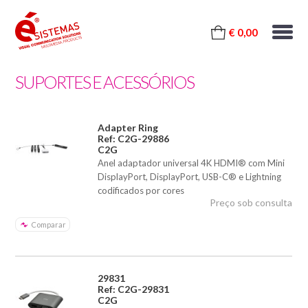
€ 0,00
SUPORTES E ACESSÓRIOS
Adapter Ring
Ref: C2G-29886
C2G
Anel adaptador universal 4K HDMI® com Mini
DisplayPort, DisplayPort, USB-C® e Lightning
codificados por cores
Preço sob consulta
Comparar
29831
Ref: C2G-29831
C2G