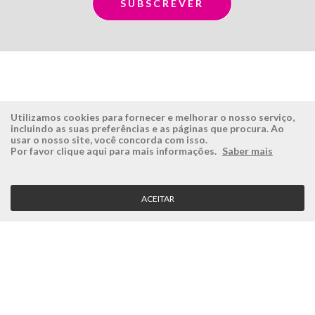
Utilizamos cookies para fornecer e melhorar o nosso serviço,
incluindo as suas preferências e as páginas que procura. Ao
usar o nosso site, você concorda com isso.
ÉSISTEMAS
ÁREA RESERVADA
Por favor clique aqui para mais informações.
Saber mais
Empresa
Login
História
Registe-se aqui
ACEITAR
Visão, Missão e Valores
Recuperar Password
Porquê a Ésistemas?
Case Studies
Contactos
SERVIÇO CLIENTE