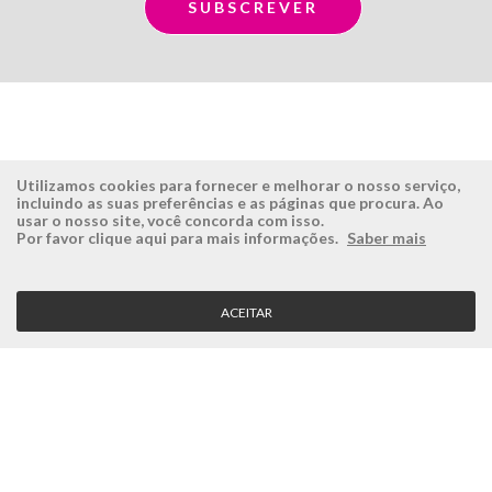
Utilizamos cookies para fornecer e melhorar o nosso serviço,
incluindo as suas preferências e as páginas que procura. Ao
usar o nosso site, você concorda com isso.
ÉSISTEMAS
ÁREA RESERVADA
Por favor clique aqui para mais informações.
Saber mais
Empresa
Login
História
Registe-se aqui
ACEITAR
Visão, Missão e Valores
Recuperar Password
Porquê a Ésistemas?
Case Studies
Contactos
SERVIÇO CLIENTE