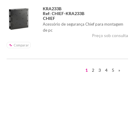
KRA233B
Ref: CHIEF-KRA233B
CHIEF
Acessório de segurança Chief para montagem
de pc
Preço sob consulta
Comparar
1
2
3
4
5
»