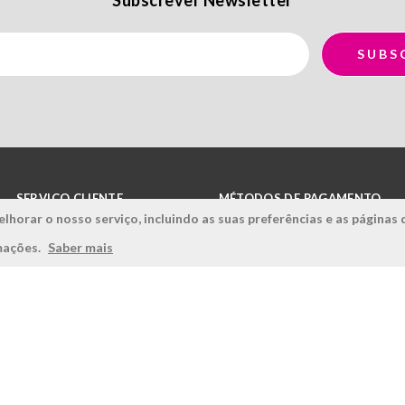
SERVIÇO CLIENTE
MÉTODOS DE PAGAMENTO
lhorar o nosso serviço, incluindo as suas preferências e as páginas 
Condições Gerais
rmações.
Saber mais
Politica de Privacidade
Politica de Qualidade
Política de Cookies