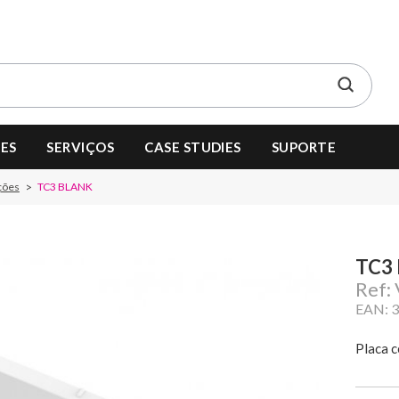
ES
SERVIÇOS
CASE STUDIES
SUPORTE
ções
TC3 BLANK
TC3
Ref:
EAN: 
Placa c