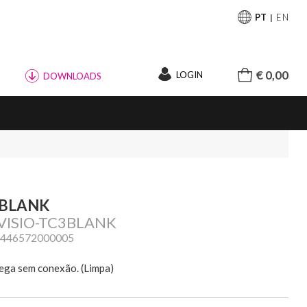
PT
EN
€ 0,00
LOGIN
DOWNLOADS
 BLANK
 VISIO-TC3BLANK
3446572000005
ega sem conexão. (Limpa)