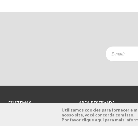
ÉSISTEMAS
ÁREA RESERVADA
Utilizamos cookies para fornecer e me
nosso site, você concorda com isso.
Empresa
Login
Por favor clique aqui para mais info
História
Registe-se aqui
Visão, Missão e Valores
Recuperar Password