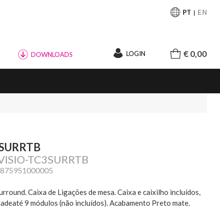
PT
EN
€ 0,00
LOGIN
DOWNLOADS
 SURRTB
 VISIO-TC3SURRTB
4875951000005
urround. Caixa de Ligações de mesa. Caixa e caixilho incluídos,
adeaté 9 módulos (não incluídos). Acabamento Preto mate.