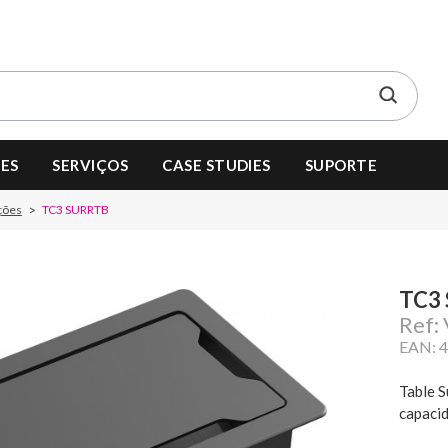
ES
SERVIÇOS
CASE STUDIES
SUPORTE
ções
TC3 SURRTB
TC3
Ref:
EAN: 
Table S
capacid