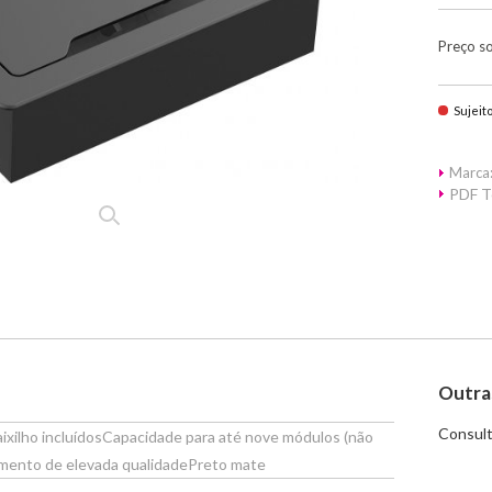
Preço s
Sujeit
Marca:
PDF T
Outra
Consult
aixilho incluídosCapacidade para até nove módulos (não
amento de elevada qualidadePreto mate