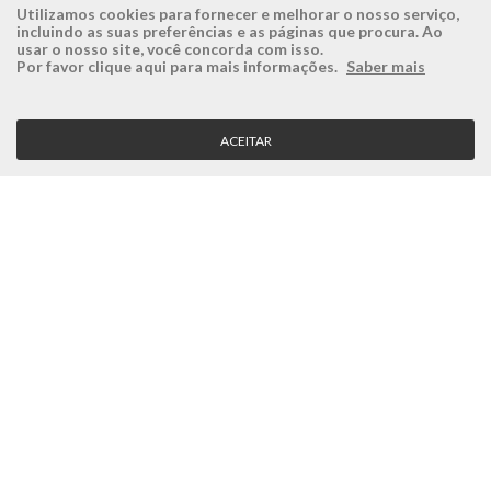
Utilizamos cookies para fornecer e melhorar o nosso serviço,
incluindo as suas preferências e as páginas que procura. Ao
usar o nosso site, você concorda com isso.
ÉSISTEMAS
ÁREA RESERVADA
Por favor clique aqui para mais informações.
Saber mais
Empresa
Login
História
Registe-se aqui
ACEITAR
Visão, Missão e Valores
Recuperar Password
Porquê a Ésistemas?
Case Studies
Contactos
SERVIÇO CLIENTE
Condições Gerais
Politica de Privacidade
Politica de Qualidade
Política de Cookies
MÉTODOS DE PAGAMENTO