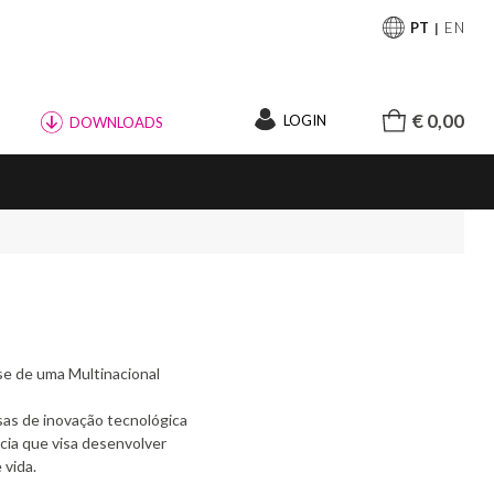
PT
EN
€ 0,00
LOGIN
DOWNLOADS
se de uma Multinacional
sas de inovação tecnológica
cia que visa desenvolver
 vida.