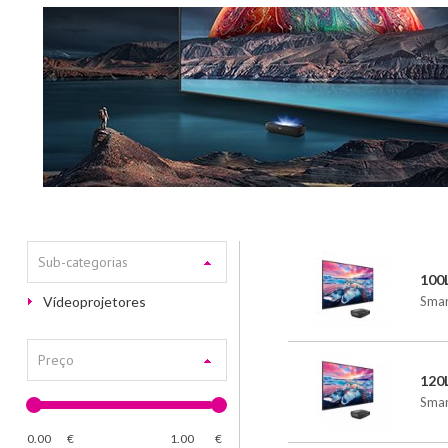
Sub-categorias
100
Vídeoprojetores
Smar
Preço
120
Smar
0.00
€
1.00
€