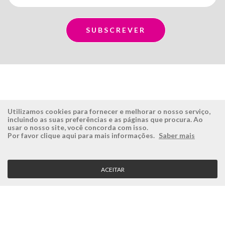
Utilizamos cookies para fornecer e melhorar o nosso serviço,
incluindo as suas preferências e as páginas que procura. Ao
usar o nosso site, você concorda com isso.
ÉSISTEMAS
ÁREA RESERVADA
Por favor clique aqui para mais informações.
Saber mais
Empresa
Login
História
Registe-se aqui
ACEITAR
Visão, Missão e Valores
Recuperar Password
Porquê a Ésistemas?
Case Studies
Contactos