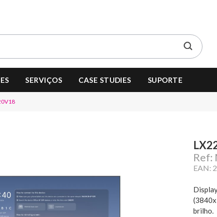
ES
SERVIÇOS
CASE STUDIES
SUPORTE
20V18
LX2
Ref
EAN: 
Display
(3840x2
brilho.