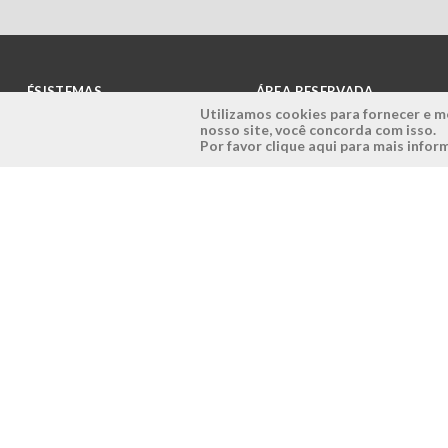
ÉSISTEMAS
ÁREA RESERVADA
Utilizamos cookies para fornecer e me
nosso site, você concorda com isso.
Empresa
Login
Por favor clique aqui para mais info
História
Registe-se aqui
Visão, Missão e Valores
Recuperar Password
Porquê a Ésistemas?
Case Studies
Contactos