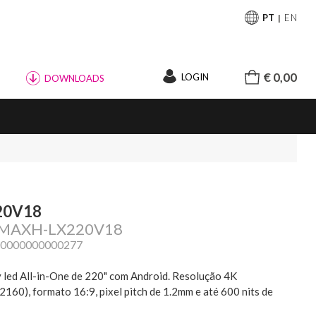
PT
EN
€ 0,00
LOGIN
DOWNLOADS
20V18
: MAXH-LX220V18
20000000000277
 led All-in-One de 220" com Android. Resolução 4K
160), formato 16:9, pixel pitch de 1.2mm e até 600 nits de