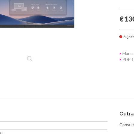
€ 13
Sujeit
Marca
PDF T
Outra
Consult
0)