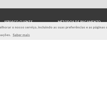
SERVIÇO CLIENTE
MÉTODOS DE PAGAMENTO
lhorar o nosso serviço, incluindo as suas preferências e as páginas 
Condições Gerais
rmações.
Saber mais
Politica de Privacidade
Politica de Qualidade
Política de Cookies