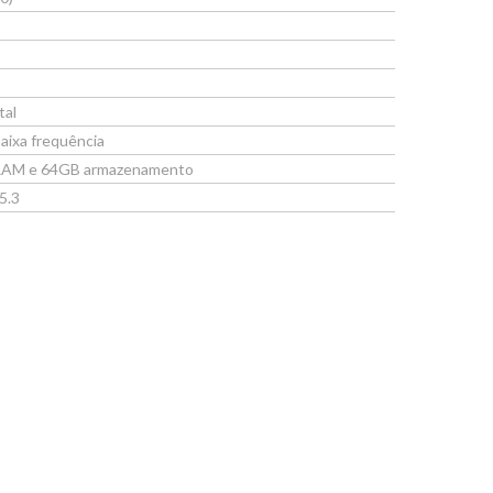
tal
baixa frequência
B RAM e 64GB armazenamento
5.3