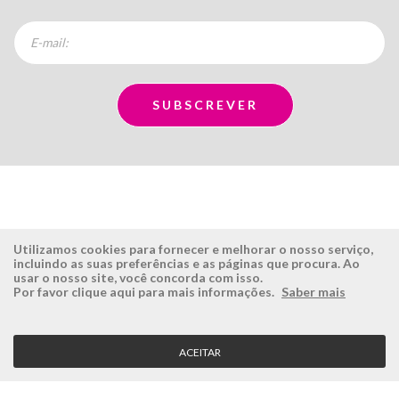
Utilizamos cookies para fornecer e melhorar o nosso serviço,
incluindo as suas preferências e as páginas que procura. Ao
usar o nosso site, você concorda com isso.
ÉSISTEMAS
ÁREA RESERVADA
Por favor clique aqui para mais informações.
Saber mais
Empresa
Login
História
Registe-se aqui
ACEITAR
Visão, Missão e Valores
Recuperar Password
Porquê a Ésistemas?