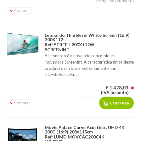
Preço sob consulta
Comparar
Leonardo Thin Bezel White Screen (16:9)
200X112
Ref: SCREE-L200X112W
SCREENINT
A Leonardo é a nova tela com moldura
inovadora ScreenInt. A característica única deste
produto é um bezel extremamente fino
revestido a velu...
€ 1.428,03
(IVA incluído)
Comparar
Movie Palace Curve Acústico . UHD 4K
200C (16:9) 203x115cm
Ref: LUME-MOVCAC200C4K