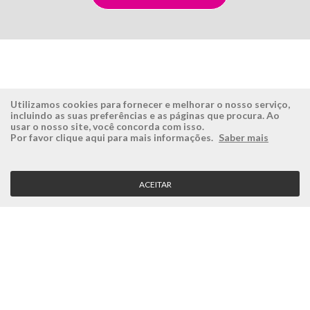
Utilizamos cookies para fornecer e melhorar o nosso serviço,
incluindo as suas preferências e as páginas que procura. Ao
usar o nosso site, você concorda com isso.
ÉSISTEMAS
ÁREA RESERVADA
Por favor clique aqui para mais informações.
Saber mais
Empresa
Login
História
Registe-se aqui
ACEITAR
Visão, Missão e Valores
Recuperar Password
Porquê a Ésistemas?
Case Studies
Contactos
SERVIÇO CLIENTE
Condições Gerais