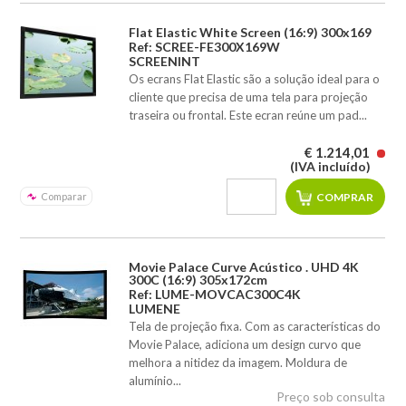
Flat Elastic White Screen (16:9) 300x169
Ref: SCREE-FE300X169W
SCREENINT
Os ecrans Flat Elastic são a solução ideal para o
cliente que precisa de uma tela para projeção
traseira ou frontal. Este ecran reúne um pad...
€ 1.214,01
(IVA incluído)
Comparar
Movie Palace Curve Acústico . UHD 4K
300C (16:9) 305x172cm
Ref: LUME-MOVCAC300C4K
LUMENE
Tela de projeção fixa. Com as características do
Movie Palace, adiciona um design curvo que
melhora a nitidez da imagem. Moldura de
alumínio...
Preço sob consulta