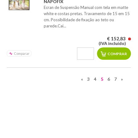
NAPOFIX
Ecran de Suspensão Manual com tela em matte
white e costas pretas. Travamento de 15 em 15
cm. Possibilidade de fixação ao teto ou
parede.Cai...
€ 152,83
(IVA incluído)
Comparar
«
3
4
5
6
7
»