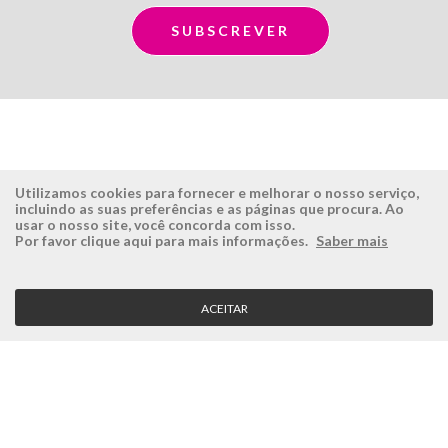
Utilizamos cookies para fornecer e melhorar o nosso serviço,
incluindo as suas preferências e as páginas que procura. Ao
usar o nosso site, você concorda com isso.
ÉSISTEMAS
ÁREA RESERVADA
Por favor clique aqui para mais informações.
Saber mais
Empresa
Login
História
Registe-se aqui
ACEITAR
Visão, Missão e Valores
Recuperar Password
Porquê a Ésistemas?
Case Studies
Contactos
SERVIÇO CLIENTE