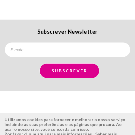
Subscrever Newsletter
Utilizamos cookies para fornecer e melhorar o nosso serviço,
incluindo as suas preferências e as páginas que procura. Ao
usar o nosso site, você concorda com isso.
ÉSISTEMAS
ÁREA RESERVADA
Por favor clique aqui para mais informações.
Saber mais