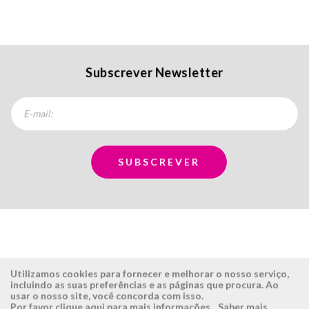
Subscrever Newsletter
Utilizamos cookies para fornecer e melhorar o nosso serviço,
incluindo as suas preferências e as páginas que procura. Ao
usar o nosso site, você concorda com isso.
ÉSISTEMAS
ÁREA RESERVADA
Por favor clique aqui para mais informações.
Saber mais