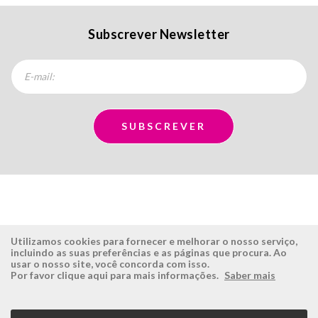
Subscrever Newsletter
Utilizamos cookies para fornecer e melhorar o nosso serviço,
incluindo as suas preferências e as páginas que procura. Ao
usar o nosso site, você concorda com isso.
ÉSISTEMAS
ÁREA RESERVADA
Por favor clique aqui para mais informações.
Saber mais
Empresa
Login