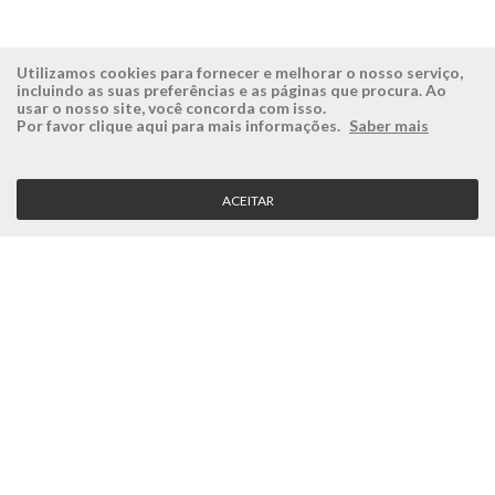
Utilizamos cookies para fornecer e melhorar o nosso serviço,
incluindo as suas preferências e as páginas que procura. Ao
usar o nosso site, você concorda com isso.
ÉSISTEMAS
ÁREA RESERVADA
Por favor clique aqui para mais informações.
Saber mais
Empresa
Login
História
Registe-se aqui
ACEITAR
Visão, Missão e Valores
Recuperar Password
Porquê a Ésistemas?
Case Studies
Contactos
SERVIÇO CLIENTE
Condições Gerais
Politica de Privacidade
Politica de Qualidade
Política de Cookies