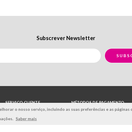
Subscrever Newsletter
SERVIÇO CLIENTE
MÉTODOS DE PAGAMENTO
lhorar o nosso serviço, incluindo as suas preferências e as páginas 
Condições Gerais
rmações.
Saber mais
Politica de Privacidade
Politica de Qualidade