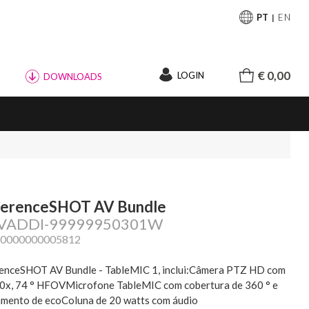
PT
EN
€ 0,00
LOGIN
DOWNLOADS
erenceSHOT AV Bundle
: VADDI-99999950301W
20000000005812
enceSHOT AV Bundle - TableMIC 1, inclui:Câmera PTZ HD com
0x, 74 ° HFOVMicrofone TableMIC com cobertura de 360 ° e
amento de ecoColuna de 20 watts com áudio