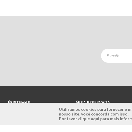
ÉSISTEMAS
ÁREA RESERVADA
Utilizamos cookies para fornecer e me
nosso site, você concorda com isso.
Empresa
Login
Por favor clique aqui para mais info
História
Registe-se aqui
Visão, Missão e Valores
Recuperar Password