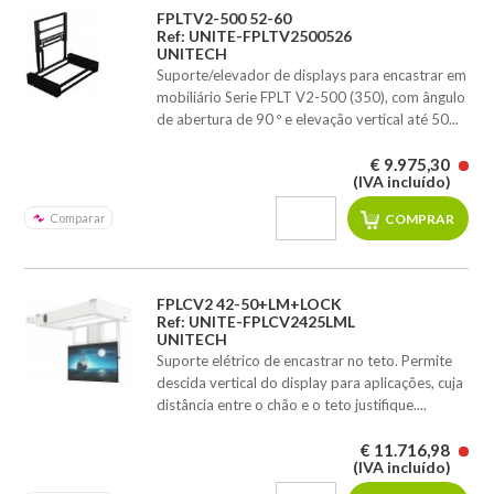
FPLTV2-500 52-60
Ref: UNITE-FPLTV2500526
UNITECH
Suporte/elevador de displays para encastrar em
mobiliário Serie FPLT V2-500 (350), com ângulo
de abertura de 90 º e elevação vertical até 50...
€ 9.975,30
(IVA incluído)
Comparar
FPLCV2 42-50+LM+LOCK
Ref: UNITE-FPLCV2425LML
UNITECH
Suporte elétrico de encastrar no teto. Permite
descida vertical do display para aplicações, cuja
distância entre o chão e o teto justifique....
€ 11.716,98
(IVA incluído)