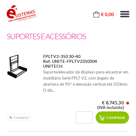
€ 0,00
SUPORTES E ACESSÓRIOS
FPLTV2-350 30-40
Ref: UNITE-FPLTV2350304
UNITECH
Suporte/elevador de displays para encastrar em
mobiliário Serie FPLT V2, com ângulo de
abertura de 90 º e elevação vertical até 350mm.
O dis...
€ 8.745,30
(IVA incluído)
Comparar