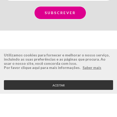
Utilizamos cookies para fornecer e melhorar o nosso serviço,
incluindo as suas preferências e as páginas que procura. Ao
usar o nosso site, você concorda com isso.
ÉSISTEMAS
ÁREA RESERVADA
Por favor clique aqui para mais informações.
Saber mais
Empresa
Login
História
Registe-se aqui
ACEITAR
Visão, Missão e Valores
Recuperar Password
Porquê a Ésistemas?
Case Studies
Contactos