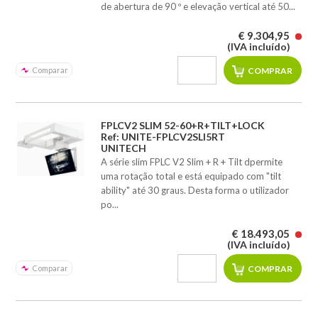
de abertura de 90 º e elevação vertical até 50...
€ 9.304,95
(IVA incluído)
Comparar
FPLCV2 SLIM 52-60+R+TILT+LOCK
Ref: UNITE-FPLCV2SLI5RT
UNITECH
A série slim FPLC V2 Slim + R + Tilt dpermite
uma rotação total e está equipado com "tilt
ability" até 30 graus. Desta forma o utilizador
po...
€ 18.493,05
(IVA incluído)
Comparar